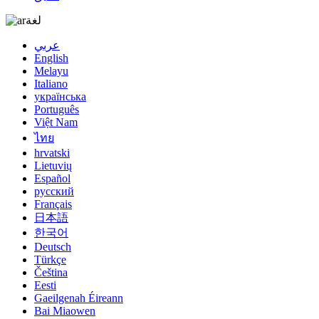
لغة
عربي
English
Melayu
Italiano
українська
Português
Việt Nam
ไทย
hrvatski
Lietuvių
Español
русский
Français
日本語
한국어
Deutsch
Türkçe
Čeština
Eesti
Gaeilgenah Éireann
Bai Miaowen