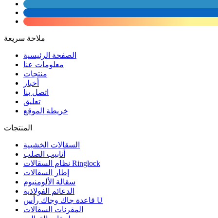
ملاحة سريعة
الصفحة الرئيسية
معلومات عنا
منتجات
أخبار
اتصل بنا
تعليق
خريطة الموقع
المنتجات
السقالات الخشبية
أنابيب الصلب
نظام السقالات Ringlock
إطار السقالات
سقالة الألومنيوم
الدعائم الفولاذية
قاعدة جاك وجاك رأس U
المقرنات السقالات