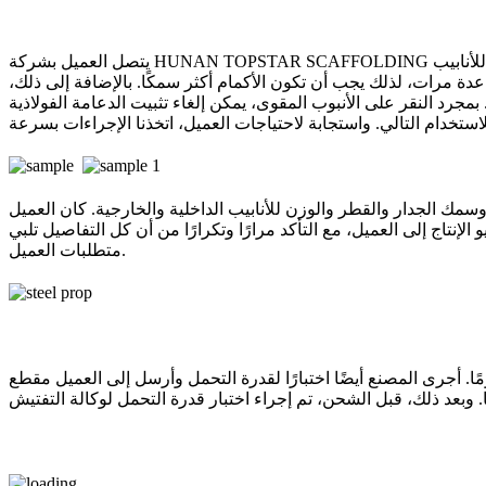
يتصل العميل بشركة HUNAN TOPSTAR SCAFFOLDING لأول مرة. يستخدم هذا المشروع لبناء دعم القوالب. علاوة على ذلك، لدى العميل متطلبات صارمة للغاية فيما يتعلق بجودة المنتج. بالنسبة للأنابيب
اية. إنهم يريدون استخدام المنتجات عدة مرات، لذلك يجب أن تكون الأكمام أكثر سمكًا. بالإضافة إلى ذلك،
رد النقر على الأنبوب المقوى، يمكن إلغاء تثبيت الدعامة الفولاذية
منا بقياس الطول وسمك الجدار والقطر والوزن للأنابيب الداخلية والخارجية. كان العميل
الإنتاج إلى العميل، مع التأكد مرارًا وتكرارًا من أن كل التفاصيل تلبي
متطلبات العميل.
ميل بترتيب شحن البضائع على 4 دفعات إلى موانئ مختلفة. وصلت البضائع إلى موقع البناء الخاص بالعميل على الفور خلال 45 يومًا. أجرى المصنع أيضًا اختبارًا لقدرة التحمل وأرسل إلى العميل مقطع