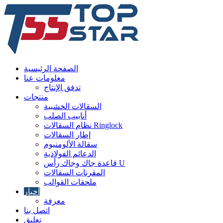
الصفحة الرئيسية
معلومات عنا
تدفق الإنتاج
منتجات
السقالات الخشبية
أنابيب الصلب
نظام السقالات Ringlock
إطار السقالات
سقالة الألومنيوم
الدعائم الفولاذية
قاعدة جاك وجاك رأس U
المقرنات السقالات
ملحقات القوالب
أخبار
معرفة
اتصل بنا
تعليق