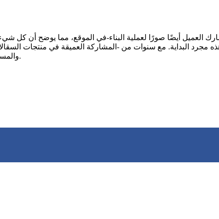
ك العميل أيضًا صورًا لعملية البناء-في الموقع، مما يوضح أن كل شيء 
ه مجرد البداية. مع سنوات من -المشاركة العميقة في منتجات السقالات، نعتقد أنه سيكون هناك ا
والمساعدة في تطوير الشركاء، والمساهمة بدورنا في البنية التحتية العالمية.