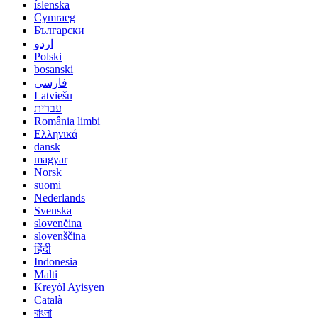
íslenska
Cymraeg
Български
اردو
Polski
bosanski
فارسی
Latviešu
עברית
România limbi
Ελληνικά
dansk
magyar
Norsk
suomi
Nederlands
Svenska
slovenčina
slovenščina
हिंदी
Indonesia
Malti
Kreyòl Ayisyen
Català
বাংলা