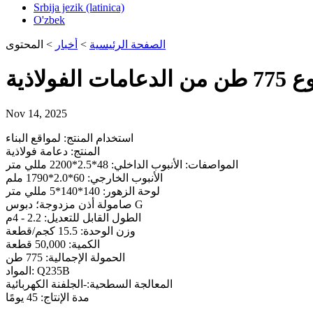
Srbija jezik (latinica)
O'zbek
الصفحة الرئيسية
>
أخبار
>
المحتوى
ات الفولاذية
Nov 14, 2025
استخدام المنتج: لمواقع البناء
المنتج: دعامة فولاذية
المواصفات: الأنبوب الداخلي: 48*2.5*2200 مللي متر
الأنبوب الخارجي: 60*2.0*1790 ملم
لوحة الزهور: 140*140*5 مللي متر
صامولة أذن مزدوجة؛ دبوس G
الطول القابل للتعديل: 2.2 - 4م
وزن الوحدة: 15.5 كجم/قطعة
الكمية: 50,000 قطعة
الحمولة الإجمالية: 775 طن
المواد: Q235B
المعالجة السطحية:-الجلفنة الكهربائية
مدة الإنتاج: 45 يومًا