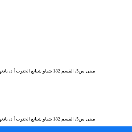
إضافة: RM.819، مبنى س5، القسم 182 شياو شيانغ الجنوب أ.د، يانغهو ش., يويلو المنطقة، تشانغشا، هونان، الصين
إضافة: RM.819، مبنى س5، القسم 182 شياو شيانغ الجنوب أ.د، يانغهو ش., يويلو المنطقة، تشانغشا، هونان، الصين