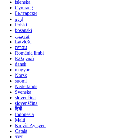
íslenska
Cymraeg
Български
اردو
Polski
bosanski
فارسی
Latviešu
עברית
România limbi
Ελληνικά
dansk
magyar
Norsk
suomi
Nederlands
Svenska
slovenčina
slovenščina
हिंदी
Indonesia
Malti
Kreyòl Ayisyen
Català
বাংলা