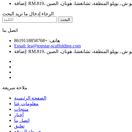
الرجاء إدخال ما تريد البحث
اتصل بنا
هاتف: +8619118858768
Email: lea@topstar-scaffolding.com
ملاحة سريعة
الصفحة الرئيسية
معلومات عنا
منتجات
أخبار
اتصل بنا
تعليق
خريطة الموقع