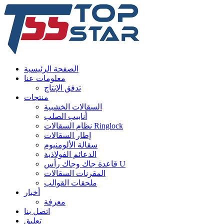
الصفحة الرئيسية
معلومات عنا
تدفق الإنتاج
منتجات
السقالات الخشبية
أنابيب الصلب
نظام السقالات Ringlock
إطار السقالات
سقالة الألومنيوم
الدعائم الفولاذية
قاعدة جاك وجاك رأس U
المقرنات السقالات
ملحقات القوالب
أخبار
معرفة
اتصل بنا
تعليق