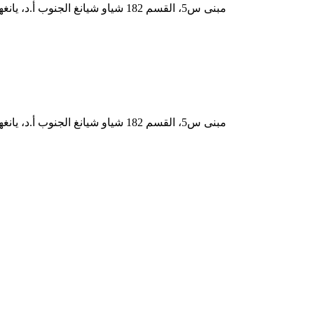
إضافة: RM.819، مبنى س5، القسم 182 شياو شيانغ الجنوب أ.د، يانغهو ش., يويلو المنطقة، تشانغشا، هونان، الصين
إضافة: RM.819، مبنى س5، القسم 182 شياو شيانغ الجنوب أ.د، يانغهو ش., يويلو المنطقة، تشانغشا، هونان، الصين