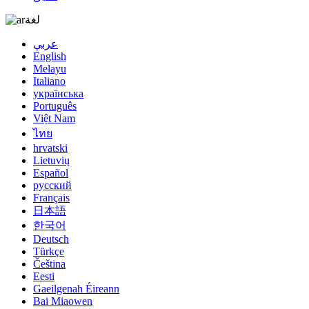
لغة
عربي
English
Melayu
Italiano
українська
Português
Việt Nam
ไทย
hrvatski
Lietuvių
Español
русский
Français
日本語
한국어
Deutsch
Türkçe
Čeština
Eesti
Gaeilgenah Éireann
Bai Miaowen