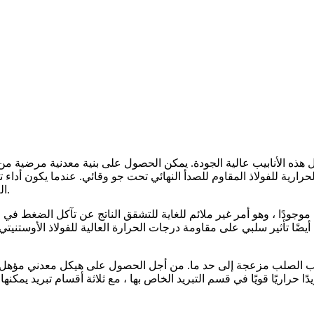
ل هذه الأنابيب عالية الجودة. يمكن الحصول على بنية معدنية مرضية من
ية للفولاذ المقاوم للصدأ النهائي تحت جو وقائي. عندما يكون أداء تطبي
اللامع ، وبالتالي فإن عملية المعالجة الحرارية الساطعة ستكون مختلفة.
ذي موجودًا ، وهو أمر غير ملائم للغاية للتشقق الناتج عن تآكل الضغط ف
 أيضًا تأثير سلبي على مقاومة درجات الحرارة العالية للفولاذ الأوستني
نابيب الصلب مزعجة إلى حد ما. من أجل الحصول على هيكل معدني مؤهل 
تبريدًا حراريًا قويًا في قسم التبريد الخاص بها ، مع ثلاثة أقسام تبري